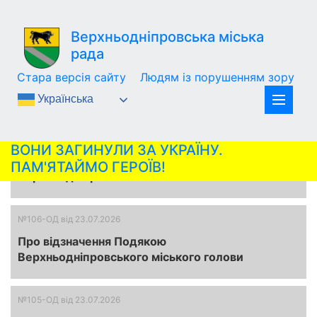
Верхньодніпровська міська
рада
Розпорядження міського
Стара версія сайту
Людям із порушенням зору
голови
Українська
№111-ОД
від 04.08.2026
ВОНИ ЗАГИНУЛИ ЗА УКРАЇНУ.
Про відзначення Почесною Грамотою
ПАМ'ЯТАЙМО ГЕРОЇВ!
Верхньодніпровського міського голови
№106-ОД
від 23.07.2026
Про відзначення Подякою
Верхньодніпровського міського голови
№105-ОД
від 23.07.2026