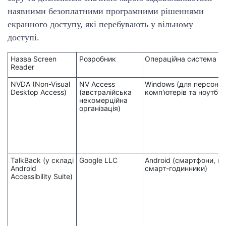
наявними безоплатними програмними рішеннями
екранного доступу, які перебувають у вільному
доступі.
Назва Screen
Розробник
Операційна система /
Reader
NVDA (Non-Visual
NV Access
Windows (для персона
Desktop Access)
(австралійська
комп'ютерів та ноутбук
некомерційна
організація)
TalkBack (у складі
Google LLC
Android (смартфони, п
Android
смарт-годинники)
Accessibility Suite)