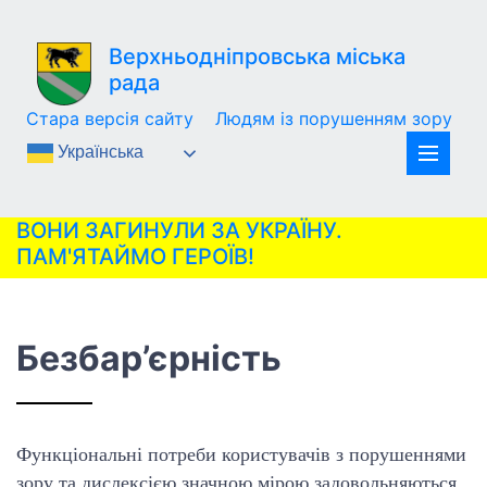
Верхньодніпровська міська
рада
Стара версія сайту
Людям із порушенням зору
Українська
ВОНИ ЗАГИНУЛИ ЗА УКРАЇНУ.
ПАМ'ЯТАЙМО ГЕРОЇВ!
Безбар’єрність
Функціональні потреби користувачів з порушеннями
зору та дислексією значною мірою задовольняються