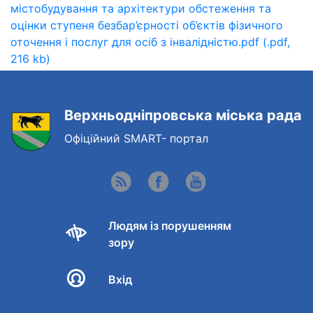
містобудування та архітектури обстеження та
оцінки ступеня безбар’єрності об’єктів фізичного
оточення і послуг для осіб з інвалідністю.pdf (.pdf,
216 kb)
Верхньодніпровська міська рада
Офіційний SMART- портал
Людям із порушенням
зору
Вхід