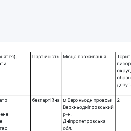
няття),
Партійність
Місце проживання
Терит
оти
вибо
округ
обран
депут
атр
безпартійна
м.Верхньодніпровськ
2
Верхньодніпровський
ене
р-н,
е
Дніпропетровська
тво
обл.