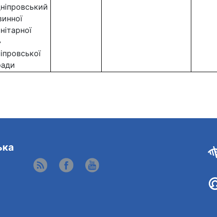
ніпровський
винної
нітарної
»
іпровської
ради
ька