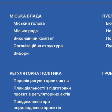
МІСЬКА ВЛАДА
ПУБ
Міський голова
Бю
Міська рада
Но
Виконавчий комітет
По
Організаційна структура
Пуб
Вибори
РЕГУЛЯТОРНА ПОЛІТИКА
ГРО
Перелік регуляторних актів
План діяльності з підготовки
проєктів регуляторних актів
Повідомлення про
оприлюднення проєктів