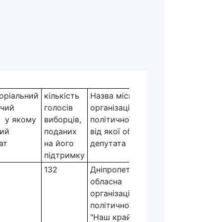
оріальний
кількість
Назва місцевої
рчий
голосів
організації
, у якому
виборців,
політичної партії,
ий
поданих
від якої обрано
ат
на його
депутата
підтримку
132
Дніпропетровська
обласна
організація
політичної партії
"Наш край"