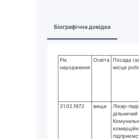
Біографічна довідка
Рік
Освіта
Посада (за
народження
місце роб
21.02.1972
вища
Лікар-педі
дільничий
Комунальн
комерційн
підприємс