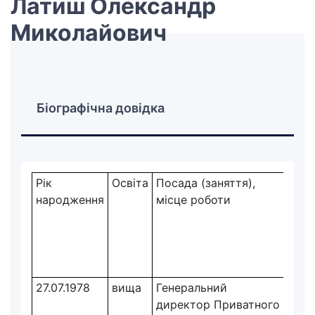
Латиш Олександр
Миколайович
Біографічна довідка
Рік
Освіта
Посада (заняття),
Парт
народження
місце роботи
27.07.1978
вища
Генеральний
безп
директор Приватного