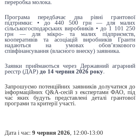
переробка молока.
Програма передбачає два рівні грантової
підтримки: • до 440 500 грн — для малих
сільськогосподарських виробників • до 1 101 250
грн — для мікро- та малих підприємств,
кооперативів та асоціацій виробників Гранти
надаються на умовах обов’язкового
співфінансування (власного внеску) заявника.
Заявки приймаються через Державний аграрний
реєстр (ДАР)
до 14 червня 2026 року
.
З
апрошуємо потенційних заявників долучатися до
інформаційних Q&A-сесій з експертами ФАО, під
час яких будуть представлені деталі грантової
програми та критерії участі.
Дата і час:
9 червня 2026
, 12:00-13:00