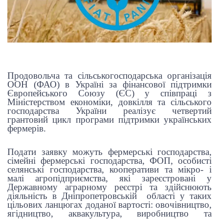
Продовольча та сільськогосподарська організація
ООН (ФАО) в Україні за фінансової підтримки
Європейського Союзу (ЄС) у співпраці з
Міністерством економіки, довкілля та сільського
господарства України реалізує четвертий
грантовий цикл програми підтримки українських
фермерів.
Под
ати заявку можуть фермерські господарства,
сімейні фермерські господарства, ФОП, особисті
селянські господарства, кооперативи та мікро- і
малі агропідприємства, які зареєстровані у
Державному аграрному реєстрі та здійснюють
діяльність в
Дніпропетровській
області у таких
цільових ланцюгах доданої вартості: овочівництво,
ягідництво, аквакультура,
в
иробництво та