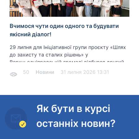
Вчимося чути один одного та будувати
якісний діалог!
29 липня для Ініціативної групи проєкту «Шлях
до захисту та сталих рішень» у
Верхньодніпровській громаді відбувся другий
насичений тренінг. Цього разу говорили про
50
Новини
31 липня 2026 13:31
надзвичайно важливі речі — «Комунікацію та
фасилітацію діалогу».
Як бути в курсі
останніх новин?