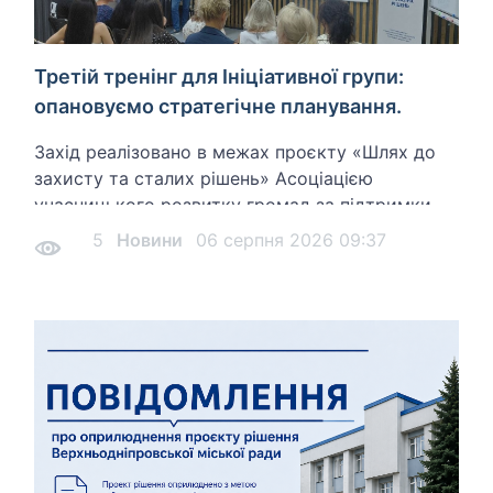
Третій тренінг для Ініціативної групи:
опановуємо стратегічне планування.
Захід реалізовано в межах проєкту «Шлях до
захисту та сталих рішень» Асоціацією
учасницького розвитку громад за підтримки
МОМ (Міжнародна організація з міграції) та
5
Новини
06 серпня 2026 09:37
фінансування KOICA (Корейська агенція з
міжнародного співробітництва).