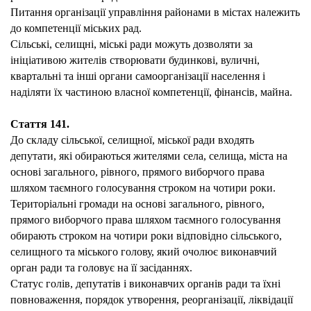
Питання організації управління районами в містах належить
до компетенції міських рад.
Сільські, селищні, міські ради можуть дозволяти за
ініціативою жителів створювати будинкові, вуличні,
квартальні та інші органи самоорганізації населення і
наділяти їх частиною власної компетенції, фінансів, майна.
Стаття 141.
До складу сільської, селищної, міської ради входять
депутати, які обираються жителями села, селища, міста на
основі загального, рівного, прямого виборчого права
шляхом таємного голосування строком на чотири роки.
Територіальні громади на основі загального, рівного,
прямого виборчого права шляхом таємного голосування
обирають строком на чотири роки відповідно сільського,
селищного та міського голову, який очолює виконавчий
орган ради та головує на її засіданнях.
Статус голів, депутатів і виконавчих органів ради та їхні
повноваження, порядок утворення, реорганізації, ліквідації