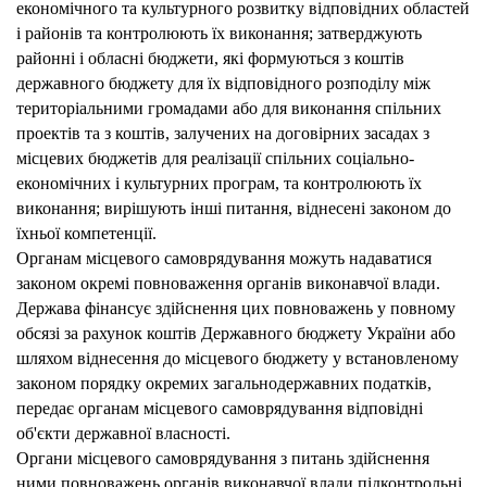
економічного та культурного розвитку відповідних областей
і районів та контролюють їх виконання; затверджують
районні і обласні бюджети, які формуються з коштів
державного бюджету для їх відповідного розподілу між
територіальними громадами або для виконання спільних
проектів та з коштів, залучених на договірних засадах з
місцевих бюджетів для реалізації спільних соціально-
економічних і культурних програм, та контролюють їх
виконання; вирішують інші питання, віднесені законом до
їхньої компетенції.
Органам місцевого самоврядування можуть надаватися
законом окремі повноваження органів виконавчої влади.
Держава фінансує здійснення цих повноважень у повному
обсязі за рахунок коштів Державного бюджету України або
шляхом віднесення до місцевого бюджету у встановленому
законом порядку окремих загальнодержавних податків,
передає органам місцевого самоврядування відповідні
об'єкти державної власності.
Органи місцевого самоврядування з питань здійснення
ними повноважень органів виконавчої влади підконтрольні