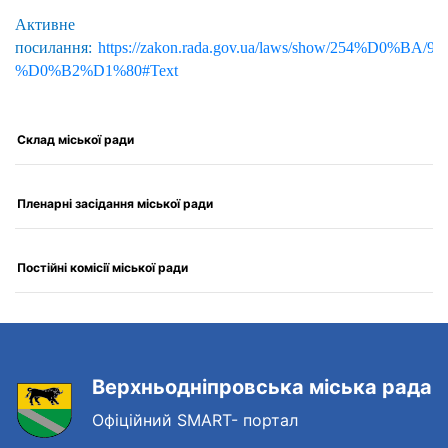
Активне
посилання:
https://zakon.rada.gov.ua/laws/show/254%D0%BA/96-
%D0%B2%D1%80#Text
Склад міської ради
Пленарні засідання міської ради
Постійні комісії міської ради
Верхньодніпровська міська рада
Офіційний SMART- портал