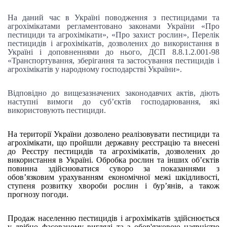
На даний час в Україні поводження з пестицидами та
агрохімікатами регламентовано законами України «Про
пестициди та агрохімікати», «Про захист рослин», Перелік
пестицидів і агрохімікатів, дозволених до використання в
Україні і доповненнями до нього, ДСП 8.8.1.2.001-98
«Транспортування, зберігання та застосування пестицидів і
агрохімікатів у народному господарстві України».
Відповідно до вищезазначених законодавчих актів, діють
наступні вимоги до суб’єктів господарювання, які
використовують пестициди.
На території України дозволено реалізовувати пестициди та
агрохімікати, що пройшли державну реєстрацію та внесені
до Реєстру пестицидів та агрохімікатів, дозволених до
використання в Україні. Обробка рослин та інших об’єктів
повинна здійснюватися суворо за показаннями з
обов’язковим урахуванням економічної межі шкідливості,
ступеня розвитку хвороби рослин і бур’янів, а також
прогнозу погоди.
Продаж населенню пестицидів і агрохімікатів здійснюється
у дрібно фасованому вигляді та з обов'язковою наявністю