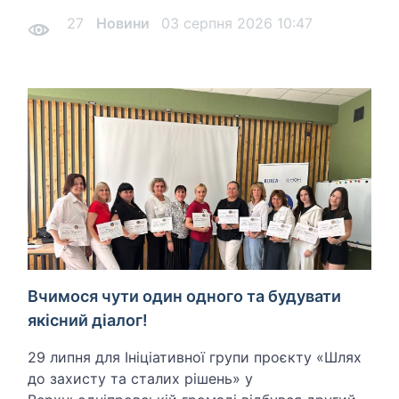
Верхньодніпровськ Верхньодніпровської
Героя України Владислава Солопа у місті
27
Новини
03 серпня 2026 10:47
територіальної громади Кам’янського
Верхньодніпровськ Верхньодніпровської
району Дніпро
територіальної громади Кам’янського району
Дніпро
Вчимося чути один одного та будувати
якісний діалог!
29 липня для Ініціативної групи проєкту «Шлях
до захисту та сталих рішень» у