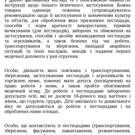
інструкції щодо їхнього безпечного застосування. Кожна
товарна одиниця повинна супроводжуватись
рекомендацією щодо її застосування із зазначенням культур
та об'єктів, для оброблення яких призначено пестициди,
способів і норм кратності використання, термінів
вичікування (для пестицидів), заборони та обмеження на
застосування, способів і засобів знешкодження пестицидів
та агрохімікатів, а також безпеки під час роботи,
транспортування та зберігання, ліквідації аварійних
ситуацій та їхніх наслідків, заходів з надання першої
медичної допомоги у разі отруєння.
Особи, діяльність яких пов'язана з транспортуванням,
зберіганням, застосуванням пестицидів і агрохімікатів та
торгівлею ними, повинні мати допуск (посвідчення) на
право роботи з ними, а також пройти обов'язковий
медичний огляд. До роботи з пестицидами заборонено
допускати осіб, які не досягли 18-річного віку, вагітних і
жінок, що годують груддю. Діти шкільного та дошкільного
віку не допускаються до роботи з пестицидами і на
оброблених ними площах.
Особи, що контактують із пестицидами (транспортування,
зберігання, фасування, навантаження, розвантаження,