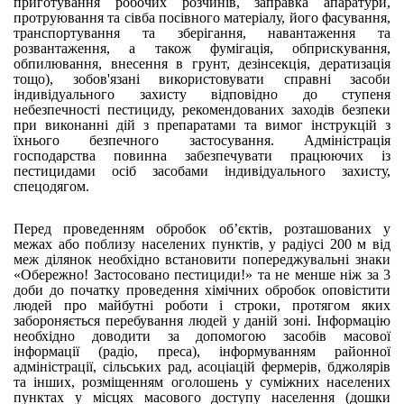
приготування робочих розчинів, заправка апаратури,
протруювання та сівба посівного матеріалу, його фасування,
транспортування та зберігання, навантаження та
розвантаження, а також фумігація, обприскування,
обпилювання, внесення в грунт, дезінсекція, дератизація
тощо), зобов'язані використовувати справні засоби
індивідуального захисту відповідно до ступеня
небезпечності пестициду, рекомендованих заходів безпеки
при виконанні дій з препаратами та вимог інструкцій з
їхнього безпечного застосування. Адміністрація
господарства повинна забезпечувати працюючих із
пестицидами осіб засобами індивідуального захисту,
спецодягом.
Перед проведенням обробок об’єктів, розташованих у
межах або поблизу населених пунктів, у радіусі 200 м від
меж ділянок необхідно встановити попереджувальні знаки
«Обережно! Застосовано пестициди!» та не менше ніж за 3
доби до початку проведення хімічних обробок оповістити
людей про майбутні роботи і строки, протягом яких
забороняється перебування людей у даній зоні. Інформацію
необхідно доводити за допомогою засобів масової
інформації (радіо, преса), інформуванням районної
адміністрації, сільських рад, асоціацій фермерів, бджолярів
та інших, розміщенням оголошень у суміжних населених
пунктах у місцях масового доступу населення (дошки