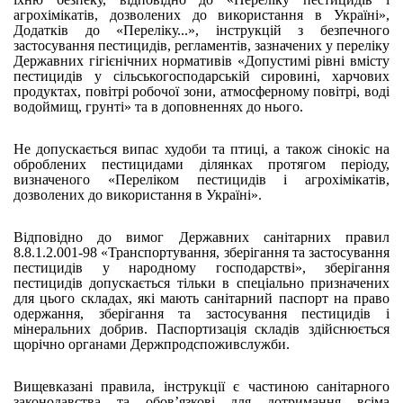
агрохімікатів, дозволених до використання в Україні»,
Додатків до «Переліку...», інструкцій з безпечного
застосування пестицидів, регламентів, зазначених у переліку
Державних гігієнічних нормативів «Допустимі рівні вмісту
пестицидів у сільськогосподарській сировині, харчових
продуктах, повітрі робочої зони, атмосферному повітрі, воді
водоймищ, грунті» та в доповненнях до нього.
Не допускається випас худоби та птиці, а також сінокіс на
оброблених пестицидами ділянках протягом періоду,
визначеного «Переліком пестицидів і агрохімікатів,
дозволених до використання в Україні».
Відповідно до вимог Державних санітарних правил
8.8.1.2.001-98 «Транспортування, зберігання та застосування
пестицидів у народному господарстві», зберігання
пестицидів допускається тільки в спеціально призначених
для цього складах, які мають санітарний паспорт на право
одержання, зберігання та застосування пестицидів і
мінеральних добрив. Паспортизація складів здійснюється
щорічно органами Держпродспоживслужби.
Вищевказані правила, інструкції є частиною санітарного
законодавства та обов’язкові для дотримання всіма