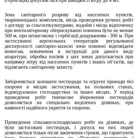
(гербігація) допускається при швидкості вітру до 4 м/с.
Зона санітарного розриву від населених пунктів,
тваринницьких комплексів, місць проведення ручних робіт
з догляду за сільгоспкультурами, водойм і місць відпочинку
при вентиляторному обприскуванні повинна бути не менше
500 м, при штанговому і гербігації дощуванням - 300 м. При
застосуванні аерозольних генераторів регульованої
дисперсності санітарно-захисні зони повинні відповідати
вимогам, зазначеним в інструкції для даного виду
апаратури, обробка посівів у цих зонах допускається при
напрямку вітру від населених пунктів і інших об’єктів, що
підлягають санітарному захисту.
Забороняється залишати пестициди та отруєні принади без
охорони в місцях застосування, на польових станах,
індивідуальних господарствах та інших місцях. У період
проведення робіт тимчасове збереження пестицидів
дозволяється на спеціально виділених ділянках, при
наявності надійного укриття та охорони.
Проведення сільськогосподарських робіт на ділянках, де
були застосовані пестициди, і допуск на них людей
дозволяється тільки після закінчення строків, що гарантують
їхню безпеку, відповідно до «Переліку пестицидів і