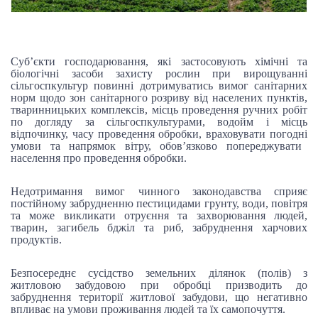
Суб’єкти господарювання, які застосовують хімічні та
біологічні засоби захисту рослин при вирощуванні
сільгоспкультур
повинні
дотриму
ватись
вимог санітарних
норм щодо зон санітарного розриву від населених пунктів,
тваринницьких комплексів, місць проведення ручних робіт
по догляду за сільгоспкультурами, водойм і місць
відпочинку, часу проведення обробки, врах
ов
ува
ти
погодн
і
умов
и
та напрям
о
к вітру, обов’язково попередж
увати
населення про проведення обробки.
Недотримання вимог чинного законодавства сприяє
постійному забрудненню пестицидами грунту, води, повітря
та може викликати отруєння та захворювання людей,
тварин, загибель бджіл та риб, забруднення харчових
продуктів.
Безпосереднє сусідство земельних ділянок (полів) з
житловою забудовою при обробці призводить до
забруднення території житлової забудови, що негативно
впливає на умови проживання людей та їх самопочуття.