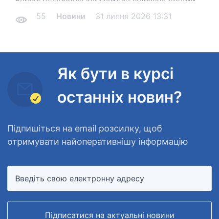
Верхньодніпровській громаді відбувся другий
насичений тренінг. Цього разу говорили про
55
Новини
31 липня 2026 13:31
надзвичайно важливі речі — «Комунікацію та
фасилітацію діалогу».
Як бути в курсі
останніх новин?
Підпишіться на email розсилку, щоб
отримувати найоперативнішу інформацію
Підписатися на актуальні новини