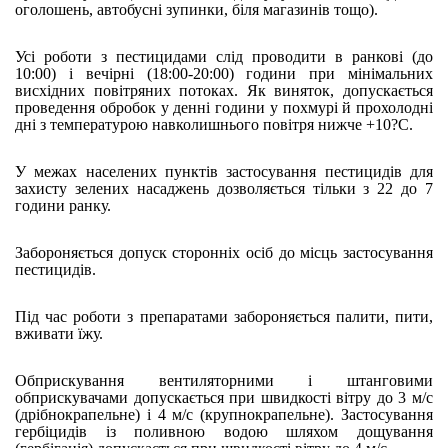
оголошень, автобусні зупинки, біля магазинів тощо).
Усі роботи з пестицидами слід проводити в ранкові (до
10:00) і вечірні (18:00-20:00) години при мінімальних
висхідних повітряних потоках. Як виняток, допускається
проведення обробок у денні години у похмурі й прохолодні
дні з температурою навколишнього повітря нижче +10?С.
У межах населених пунктів застосування пестицидів для
захисту зелених насаджень дозволяється тільки з 22 до 7
години ранку.
Забороняється допуск сторонніх осіб до місць застосування
пестицидів.
Під час роботи з препаратами забороняється палити, пити,
вживати їжу.
Обприскування вентиляторними і штанговими
обприскувачами допускається при швидкості вітру до 3 м/с
(дрібнокрапельне) і 4 м/с (крупнокрапельне). Застосування
гербіцидів із поливною водою шляхом дощування