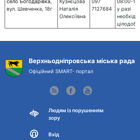
село Богодарівка,
Кузнєцова
097
08:00-17:
вул. Шевченка, 18г
Наталія
7127684
у разі
Олексіївна
необхідно
цілодобо
Верхньодніпровська міська рада
Офіційний SMART- портал
Людям із порушенням
зору
Вхід