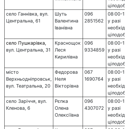
цілодобо
село Ганнівка, вул.
Шуть
096
08:00-17:
Центральна, 61
Валентина
2851562
у разі
Іванівна
необхідно
цілодобо
село Пушкарівка,
Краснощок
096
08:00-17:
вул. Центральна, 31
Леся
9334859
у разі
Кирилівна
необхідно
цілодобо
місто
Федорова
067
08:00-17:
Верхньодніпровськ,
Неля
1690764
у разі
вул. Театральна, 20
Вікторівна
необхідно
цілодобо
село Заріччя, вул.
Рєпка
096
08:00-17:
Кленова, 6
Олена
4307072
у разі
Олексіївна
необхідно
цілодобо