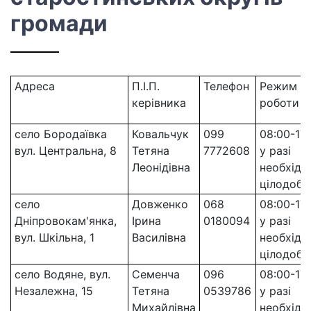
громади
Адреса
П.І.П.
Телефон
Режим
керівника
роботи
село Бородаївка
Ковальчук
099
08:00-17:
вул. Центральна, 8
Тетяна
7772608
у разі
Леонідівна
необхідно
цілодобо
село
Довженко
068
08:00-17:
Дніпровокам'янка,
Ірина
0180094
у разі
вул. Шкільна, 1
Василівна
необхідно
цілодобо
село Водяне, вул.
Семенча
096
08:00-17:
Незалежна, 15
Тетяна
0539786
у разі
Михайлівна
необхідно