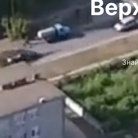
Вер
Знай