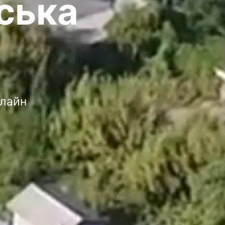
ська
нлайн