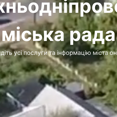
хньодніпров
міська рада
діть усі послуги та інформацію міста о